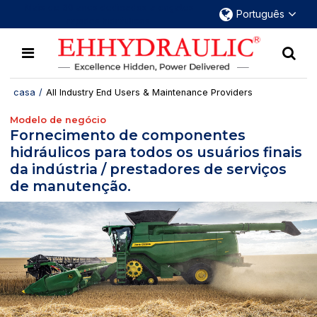
Mais de 30 anos dedicados a engates
Português
rápidos hidráulicos.
casa
/
All Industry End Users & Maintenance Providers
Modelo de negócio
Fornecimento de componentes
hidráulicos para todos os usuários finais
da indústria / prestadores de serviços
de manutenção.