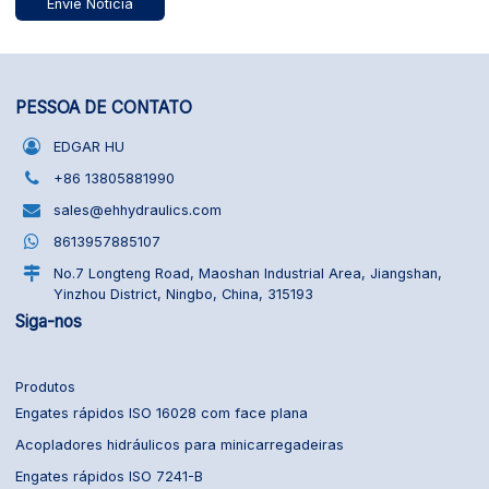
Envie Notícia
PESSOA DE CONTATO
EDGAR HU
+86 13805881990
sales@ehhydraulics.com
8613957885107
No.7 Longteng Road, Maoshan Industrial Area, Jiangshan,
Yinzhou District, Ningbo, China, 315193
Siga-nos
Produtos
Engates rápidos ISO 16028 com face plana
Acopladores hidráulicos para minicarregadeiras
Engates rápidos ISO 7241-B