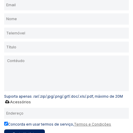
Suporta apenas .rar/.zip/.jpg/.png/.gif/.doc/.xls/.pdf, máximo de 20M
Acessórios
Concorda em usar termos de serviço,
Termos e Condições