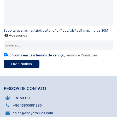
Suporta apenas .rar/.zip/.jpg/.png/.gif/.doc/.xls/.pdf, máximo de 20M
Acessórios
Concorda em usar termos de serviço,
Termos e Condições
Envie Notícia
PESSOA DE CONTATO
EDGAR HU
+86 13805881990
sales@ehhydraulics.com