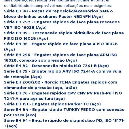
suas operações, reduzir o tempo de inatividade e fornecer
confiabilidade incomparável nas aplicações mais exigentes:
Série EH 90 - Peças de reposição/Acessórios para o
bloco de linhas auxiliares Faster 4BD4FH (Aço)
Série EH 297 - Engates rápidos de face plana roscados
VEP ISO 16028 (Aço)
Série EH 95 - Desconexão rápida hidráulica de face plana
FIRG ISO 16028 (Aço)
Série EH 96 - Engate rápido de face plana A ISO 16028
(Aço)
Série EH 296 - Engates rápidos de face plana APM ISO
16028, conexão sob pressão (Aço)
Série EH 82 - Desconexão rápida ISO 7241-B (Aço)
Série EH 75 - Engate rápido ANV ISO 7241-A com válvula
de retenção (Aço)
Série EH 200/202 - Nordic TEMA Engates rápidos com
eliminador de pressão (aço, latão)
Série EH 76 - Engates rápidos CPV CNV PV Push-Pull ISO
7241-A para agricultura (aço)
Série EH 151 - Engates rápidos Parker TC (aço)
Série EH 84 - Engate rápido TURKEY FERRO com conexão
por rosca (aço)
Série EH 94 - Engate rápido de diagnóstico PD, ISO 15171-
1 (aço)