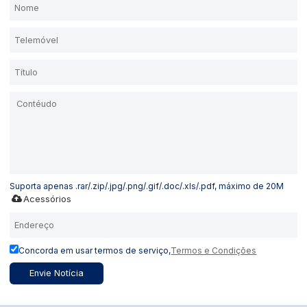
Suporta apenas .rar/.zip/.jpg/.png/.gif/.doc/.xls/.pdf, máximo de 20M
Acessórios
Concorda em usar termos de serviço,
Termos e Condições
Envie Notícia