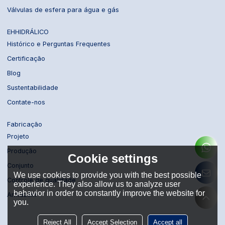
Válvulas de esfera para água e gás
EHHIDRÁLICO
Histórico e Perguntas Frequentes
Certificação
Blog
Sustentabilidade
Contate-nos
Fabricação
Projeto
Produção
Cookie settings
Conjunto
We use cookies to provide you with the best possible
Controle de qualidade
experience. They also allow us to analyze user
behavior in order to constantly improve the website for
Armazém
you.
Reject All
Accept Selection
Accept all