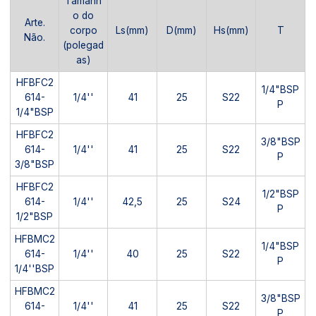
Tamanh
o do
Arte.
corpo
Ls(mm)
D(mm)
Hs(mm)
T
Não.
(polegad
as)
HFBFC2
1/4"BSP
614-
1/4''
41
25
S22
P
1/4"BSP
HFBFC2
3/8"BSP
614-
1/4''
41
25
S22
P
3/8"BSP
HFBFC2
1/2"BSP
614-
1/4''
42,5
25
S24
P
1/2"BSP
HFBMC2
1/4"BSP
614-
1/4''
40
25
S22
P
1/4''BSP
HFBMC2
3/8"BSP
614-
1/4''
41
25
S22
P