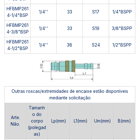
HFBMP261
1/4''
33
S17
1/4"BSPP
4-1/4"BSP
HFBMP261
1/4''
33
S19
3/8"BSPP
4-3/8"BSP
HFBMP261
1/4''
38
S24
1/2"BSPP
4-1/2"BSP
Outras roscas/extremidades de encaixe estão disponíveis
mediante solicitação
Tamanh
o do
Arte.
corpo
Lp(mm)
L1(mm)
Um(mm)
B(mm)
Não.
(polegad
as)