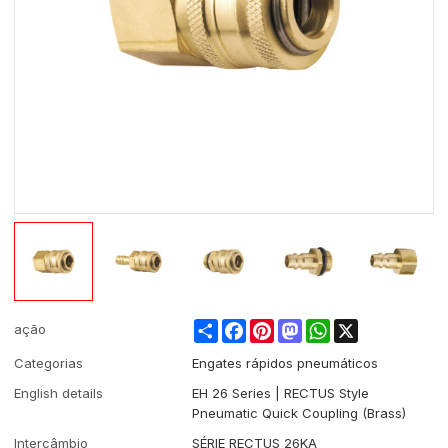
Share
Facebook
Pinterest
Mastodon
WhatsApp
X
ação
Categorias
Engates rápidos pneumáticos
English details
EH 26 Series | RECTUS Style
Pneumatic Quick Coupling (Brass)
Intercâmbio
SÉRIE RECTUS 26KA