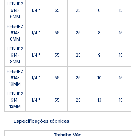
HFBHP2
614-
1/4''
55
25
6
15
6MM
HFBHP2
614-
1/4''
55
25
8
15
8MM
HFBHP2
614-
1/4''
55
25
9
15
8MM
HFBHP2
614-
1/4''
55
25
10
15
10MM
HFBHP2
614-
1/4''
55
25
13
15
13MM
Especificações técnicas
Trabalho Máx.