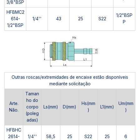
3/8"BSP
HFBMC2
1/2"BSP
614-
1/4''
43
25
S22
P
1/2"BSP
Outras roscas/extremidades de encaixe estão disponíveis
mediante solicitação
Taman
ho do
Arte.
Hs(mm
Um(mm
corpo
Ls(mm)
D(mm)
L1(mm)
Não.
)
)
(poleg
adas)
HFBHC
2614-
1/4''
58,5
25
S22
25
6