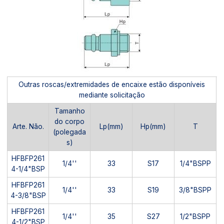
Outras roscas/extremidades de encaixe estão disponíveis
mediante solicitação
Tamanho
do corpo
Arte. Não.
Lp(mm)
Hp(mm)
T
(polegada
s)
HFBFP261
1/4''
33
S17
1/4"BSPP
4-1/4"BSP
HFBFP261
1/4''
33
S19
3/8"BSPP
4-3/8"BSP
HFBFP261
1/4''
35
S27
1/2"BSPP
4-1/2"BSP