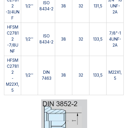
ISO
2
1/2''
38
32
131,5
UNF-
8434-2
-3/4UN
2A
F
HFSM
C2781
7/8"-1
ISO
2
1/2''
38
32
133,5
4UNF-
8434-2
-7/8U
2A
NF
HFSM
C2781
2
DIN
M22X1,
1/2''
38
32
133,5
-
7463
5
M22X1,
5