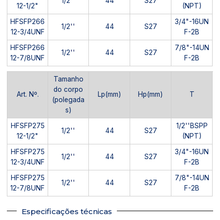
1/2''
44
S27
12-1/2"
(NPT)
HFSFP266
3/4"-16UN
1/2''
44
S27
12-3/4UNF
F-2B
HFSFP266
7/8"-14UN
1/2''
44
S27
12-7/8UNF
F-2B
Tamanho
do corpo
Art. Nº.
Lp(mm)
Hp(mm)
T
(polegada
s)
HFSFP275
1/2''BSPP
1/2''
44
S27
12-1/2"
(NPT)
HFSFP275
3/4"-16UN
1/2''
44
S27
12-3/4UNF
F-2B
HFSFP275
7/8"-14UN
1/2''
44
S27
12-7/8UNF
F-2B
Especificações técnicas