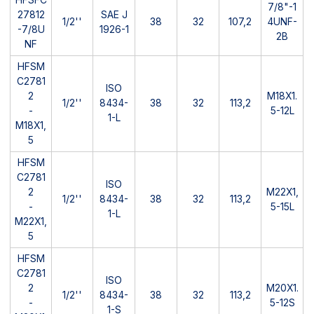
7/8"-1
27812
SAE J
1/2''
38
32
107,2
4UNF-
-7/8U
1926-1
2B
NF
HFSM
C2781
ISO
2
M18X1.
1/2''
8434-
38
32
113,2
-
5-12L
1-L
M18X1,
5
HFSM
C2781
ISO
2
M22X1,
1/2''
8434-
38
32
113,2
-
5-15L
1-L
M22X1,
5
HFSM
C2781
ISO
2
M20X1.
1/2''
8434-
38
32
113,2
-
5-12S
1-S