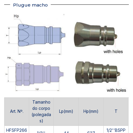
Plugue macho
Tamanho
do corpo
Art. Nº.
Lp(mm)
Hp(mm)
T
(polegada
s)
HFSFP266
1/2''BSPP