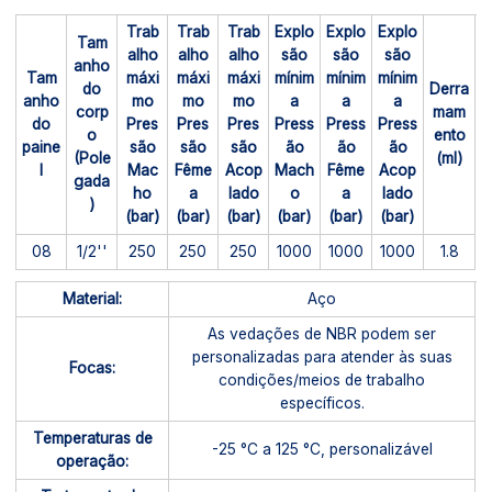
Trab
Trab
Trab
Explo
Explo
Explo
Tam
alho
alho
alho
são
são
são
anho
Tam
máxi
máxi
máxi
mínim
mínim
mínim
do
Derra
anho
mo
mo
mo
a
a
a
corp
mam
do
Pres
Pres
Pres
Press
Press
Press
o
ento
paine
são
são
são
ão
ão
ão
(Pole
(ml)
l
Mac
Fême
Acop
Mach
Fême
Acop
gada
ho
a
lado
o
a
lado
)
(bar)
(bar)
(bar)
(bar)
(bar)
(bar)
08
1/2''
250
250
250
1000
1000
1000
1.8
Material:
Aço
As vedações de NBR podem ser
personalizadas para atender às suas
Focas:
condições/meios de trabalho
específicos.
Temperaturas de
-25 °C a 125 °C, personalizável
operação: