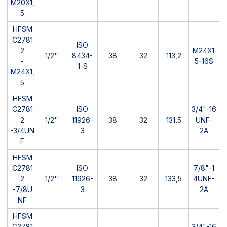
M20X1,
5
HFSM
C2781
ISO
2
M24X1.
1/2''
8434-
38
32
113,2
-
5-16S
1-S
M24X1,
5
HFSM
C2781
ISO
3/4"-16
2
1/2''
11926-
38
32
131,5
UNF-
-3/4UN
3
2A
F
HFSM
C2781
ISO
7/8"-1
2
1/2''
11926-
38
32
133,5
4UNF-
-7/8U
3
2A
NF
HFSM
C2781
3/4"-16