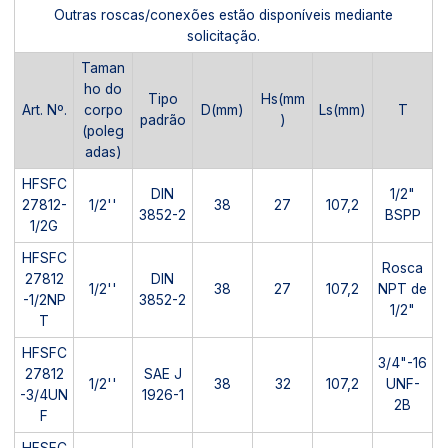
Outras roscas/conexões estão disponíveis mediante
solicitação.
Taman
ho do
Tipo
Hs(mm
Art. Nº.
corpo
D(mm)
Ls(mm)
T
padrão
)
(poleg
adas)
HFSFC
DIN
1/2"
27812-
1/2''
38
27
107,2
3852-2
BSPP
1/2G
HFSFC
Rosca
27812
DIN
1/2''
38
27
107,2
NPT de
-1/2NP
3852-2
1/2"
T
HFSFC
3/4"-16
27812
SAE J
1/2''
38
32
107,2
UNF-
-3/4UN
1926-1
2B
F
HFSFC