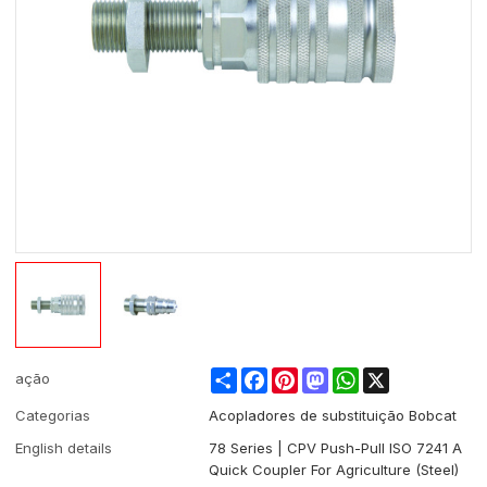
Share
Facebook
Pinterest
Mastodon
WhatsApp
X
ação
Categorias
Acopladores de substituição Bobcat
English details
78 Series | CPV Push-Pull ISO 7241 A
Quick Coupler For Agriculture (Steel)