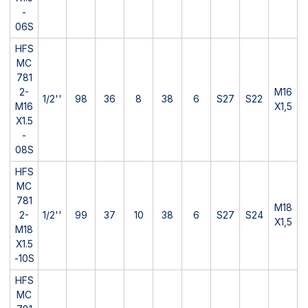
-
06S
HFS
MC
781
2-
M16
1/2''
98
36
8
38
6
S27
S22
M16
X1,5
X1.5
-
08S
HFS
MC
781
M18
2-
1/2''
99
37
10
38
6
S27
S24
X1,5
M18
X1.5
-10S
HFS
MC