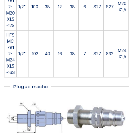
781
M20
2-
1/2''
100
38
12
38
6
S27
S27
X1,5
M20
X1.5
-12S
HFS
MC
781
M24
2-
1/2''
102
40
16
38
7
S27
S32
X1,5
M24
X1.5
-16S
Plugue macho