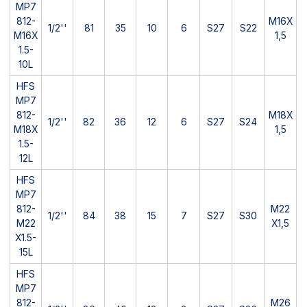
MP7
812-
M16X
1/2''
81
35
10
6
S27
S22
M16X
1,5
1.5-
10L
HFS
MP7
812-
M18X
1/2''
82
36
12
6
S27
S24
M18X
1,5
1.5-
12L
HFS
MP7
812-
M22
1/2''
84
38
15
7
S27
S30
M22
X1,5
X1.5-
15L
HFS
MP7
812-
M26