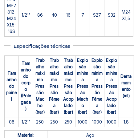
MP7
812-
M24
1/2''
86
40
16
7
S27
S32
M24
X1,5
X1.5-
16S
Especificações técnicas
Trab
Trab
Trab
Explo
Explo
Explo
Tam
alho
alho
alho
são
são
são
anho
Tam
máxi
máxi
máxi
mínim
mínim
mínim
do
Derra
anho
mo
mo
mo
a
a
a
corp
mam
do
Pres
Pres
Pres
Press
Press
Press
o
ento
paine
são
são
são
ão
ão
ão
(Pole
(ml)
l
Mac
Fême
Acop
Mach
Fême
Acop
gada
ho
a
lado
o
a
lado
)
(bar)
(bar)
(bar)
(bar)
(bar)
(bar)
08
1/2''
250
250
250
1000
1000
1000
1.8
Material:
Aço