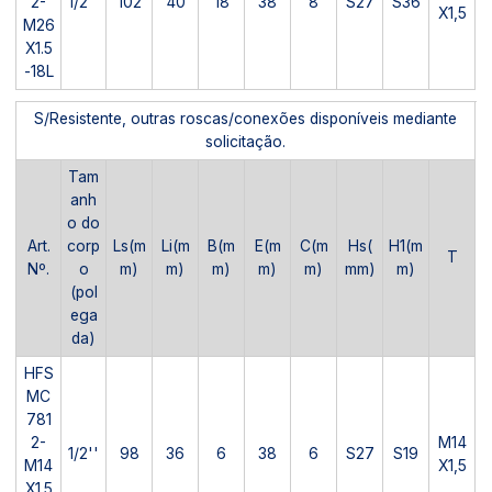
2-
1/2''
102
40
18
38
8
S27
S36
X1,5
M26
X1.5
-18L
S/Resistente, outras roscas/conexões disponíveis mediante
solicitação.
Tam
anh
o do
Art.
corp
Ls(m
Li(m
B(m
E(m
C(m
Hs(
H1(m
T
Nº.
o
m)
m)
m)
m)
m)
mm)
m)
(pol
ega
da)
HFS
MC
781
2-
M14
1/2''
98
36
6
38
6
S27
S19
M14
X1,5
X1.5