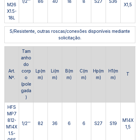
1/2''
86
40
18
8
S27
S36
M26
X1,5
X1.5-
18L
S/Resistente, outras roscas/conexões disponíveis mediante
solicitação.
Tam
anho
do
Art.
corp
Lp(m
Li(m
B(m
C(m
Hp(m
H1(m
T
Nº.
o
m)
m)
m)
m)
m)
m)
(pole
gada
)
HFS
MP7
812-
M14X
1/2''
82
36
6
6
S27
S19
M14X
1,5
1.5-
06S