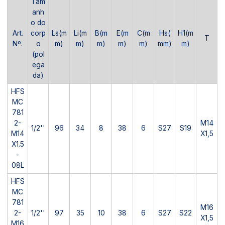
Tam
anh
o do
Art.
corp
Ls(m
Li(m
B(m
E(m
C(m
Hs(
H1(m
T
Nº.
o
m)
m)
m)
m)
m)
mm)
m)
(pol
ega
da)
HFS
MC
781
2-
M14
1/2''
96
34
8
38
6
S27
S19
M14
X1,5
X1.5
-
08L
HFS
MC
781
M16
2-
1/2''
97
35
10
38
6
S27
S22
X1,5
M16