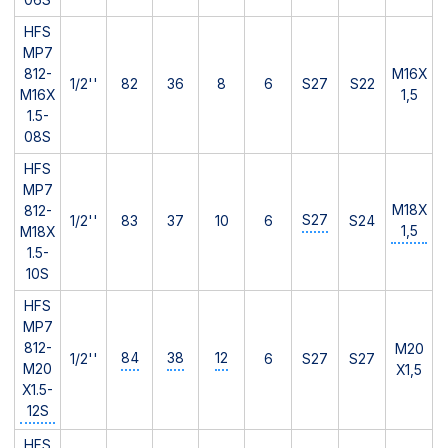
HFS
MP7
812-
M16X
1/2''
82
36
8
6
S27
S22
M16X
1,5
1.5-
08S
HFS
MP7
M18X
812-
S27
1/2''
83
37
10
6
S24
1,5
M18X
1.5-
10S
HFS
MP7
812-
M20
84
38
12
1/2''
6
S27
S27
M20
X1,5
X1.5-
12S
HFS