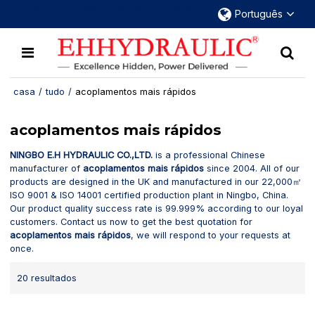
Mais de 30 anos dedicados a engates
Português
rápidos hidráulicos.
casa
/
tudo
/
acoplamentos mais rápidos
acoplamentos mais rápidos
NINGBO E.H HYDRAULIC CO.,LTD.
is a professional Chinese
manufacturer of
acoplamentos mais rápidos
since 2004. All of our
products are designed in the UK and manufactured in our 22,000㎡
ISO 9001 & ISO 14001 certified production plant in Ningbo, China.
Our product quality success rate is 99.999% according to our loyal
customers. Contact us now to get the best quotation for
acoplamentos mais rápidos
, we will respond to your requests at
once.
20 resultados